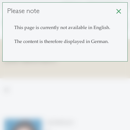
unisg.ch
Choose institutes
Please note
close
search
This page is currently not available in English.
The content is therefore displayed in German.
Julia Bahlmann
home
Julia Bahlmann