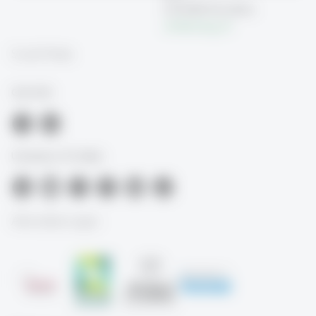
CH-9000 St.Gallen
clis
@
unisg.ch
Social Media
CLIS-HSG
University of St.Gallen
Akkreditierungen