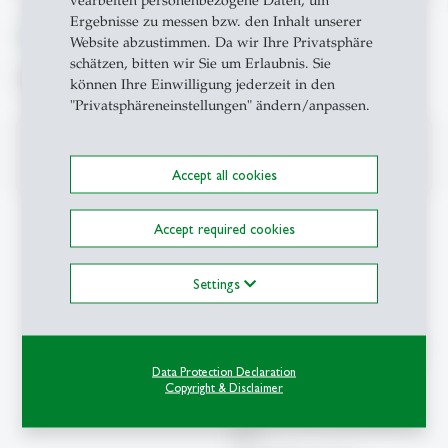
Ergebnisse zu messen bzw. den Inhalt unserer
From insight to impact.
Website abzustimmen. Da wir Ihre Privatsphäre
schätzen, bitten wir Sie um Erlaubnis. Sie
Suche
können Ihre Einwilligung jederzeit in den
"Privatsphäreneinstellungen" ändern/anpassen.
search
Accept all cookies
Accept required cookies
Kontakt
Settings
CLIS-HSG
Center for Leadership and
Innovation in Society
Data Protection Declaration
Copyright & Disclaimer
Müller-Friedberg Strasse
6/8