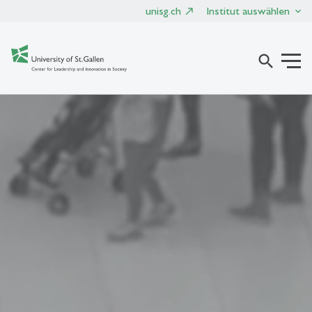
unisg.ch
Institut auswählen
search